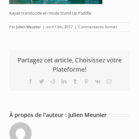
Kayak translucide en mode Stand Up Paddle
sur
Par
Julien Meunier
|
avril 13th, 2017
|
Commentaires fermés
SUK-
2-
slider-
bas
Partagez cet article, Choisissez votre
Plateforme!
Facebook
Twitter
Reddit
LinkedIn
Tumblr
Pinterest
Vk
Email
À propos de l'auteur :
Julien Meunier