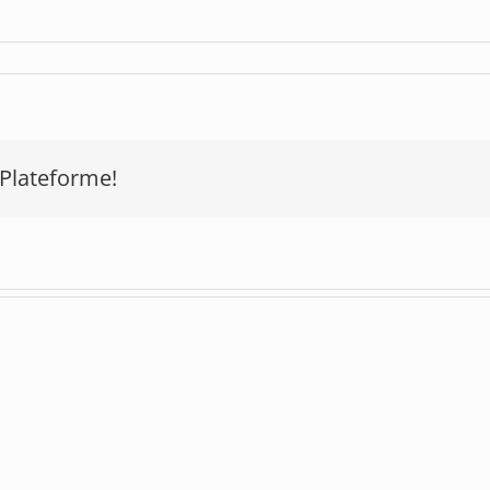
r
orkayak-
ansparent
 Plateforme!