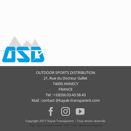
OUTDOOR SPORTS DISTRIBUTION
21, Rue du Docteur Gallet
74000 ANNECY
FRANCE
Tel : +33(0)6.03.43.58.43
Mail : contact @kayak-transparent.com
Copyright 2017 Kayak Transparent – Tous droits réservés
FAQ
Qui sommes-nous
CGV
CGU
Mentions légales