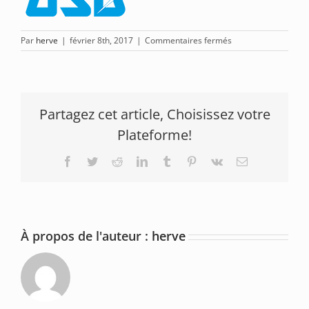
sur
Par
herve
|
février 8th, 2017
|
Commentaires fermés
Logo
OSD
Partagez cet article, Choisissez votre
Plateforme!
Facebook
Twitter
Reddit
LinkedIn
Tumblr
Pinterest
Vk
Email
À propos de l'auteur :
herve