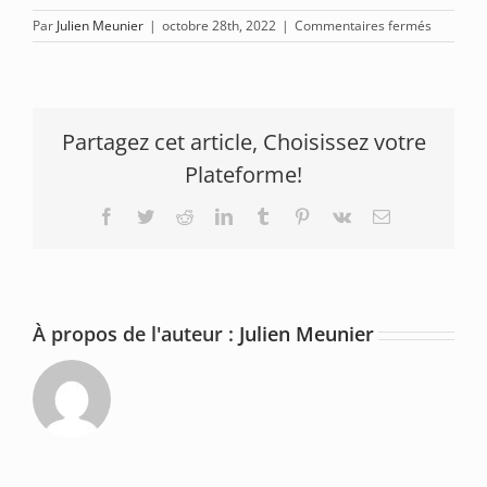
sur
Par
Julien Meunier
|
octobre 28th, 2022
|
Commentaires fermés
New
KT
Large
bleu
Register
Partagez cet article, Choisissez votre
23
Plateforme!
Facebook
Twitter
Reddit
LinkedIn
Tumblr
Pinterest
Vk
Email
À propos de l'auteur :
Julien Meunier