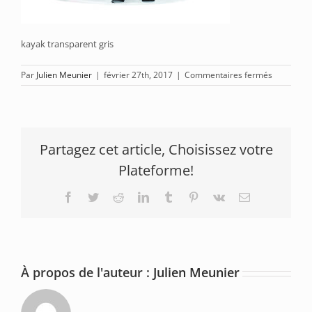
kayak transparent gris
sur
Par
Julien Meunier
|
février 27th, 2017
|
Commentaires fermés
Kayak
transpare
airbag
gris
Partagez cet article, Choisissez votre
Plateforme!
Facebook
Twitter
Reddit
LinkedIn
Tumblr
Pinterest
Vk
Email
À propos de l'auteur :
Julien Meunier