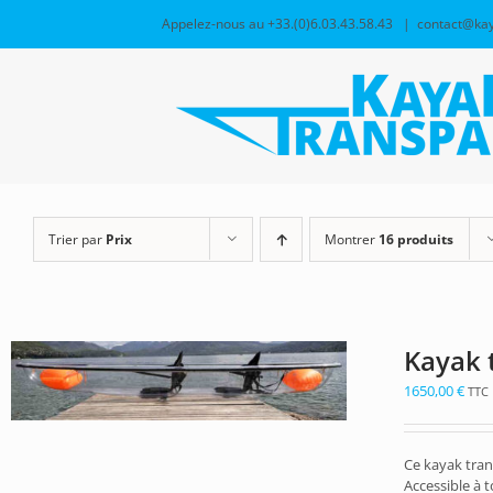
Passer
Appelez-nous au +33.(0)6.03.43.58.43
|
contact@kay
au
contenu
Trier par
Prix
Montrer
16 produits
Kayak 
1650,00
€
TTC
Ce kayak tran
Accessible à t