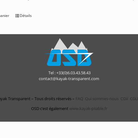
panier
Détails
Tel : +33(0)6.03.43.58.43
contact@kayak-transparent.com
yak Transparent – Tous droits réservés –
FAQ
Qui sommes-nous
CGV
CGU
OSD c’est également
www.kayak-pliable.fr