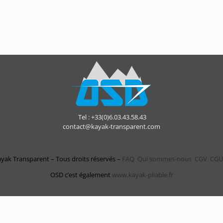
Tel : +33(0)6.03.43.58.43
contact@kayak-transparent.com
yak Transparent – Tous droits réservés –
FAQ
Qui sommes-nous
CGV
CGU
OSD c’est également
www.kayak-pliable.fr