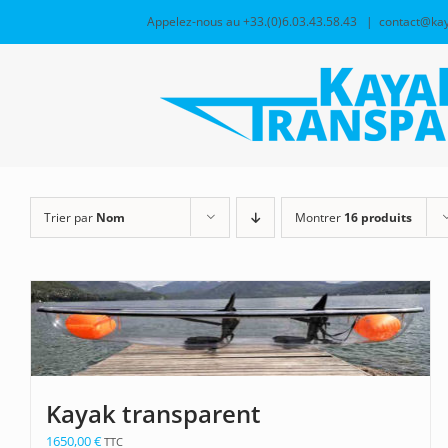
Passer
Appelez-nous au +33.(0)6.03.43.58.43
|
contact@kay
au
contenu
Trier par
Nom
Montrer
16 produits
Kayak transparent
1650,00
€
TTC