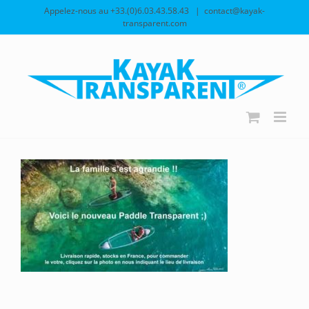
Passer
Appelez-nous au +33.(0)6.03.43.58.43
|
contact@kayak-
au
transparent.com
contenu