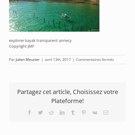
explorer kayak transparent annecy
Copyright JMF
sur
Par
Julien Meunier
|
avril 13th, 2017
|
Commentaires fermés
Découverte-
kayak-
translucide
Partagez cet article, Choisissez votre
Plateforme!
Facebook
Twitter
Reddit
LinkedIn
Tumblr
Pinterest
Vk
Email