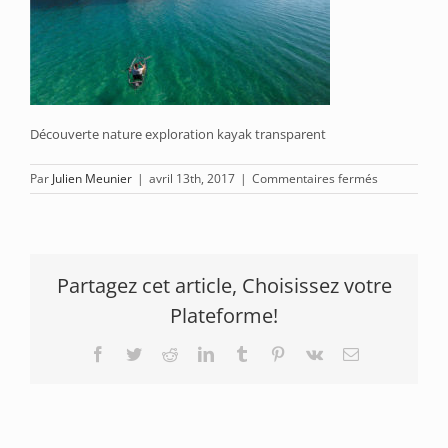
Découverte nature exploration kayak transparent
sur
Par
Julien Meunier
|
avril 13th, 2017
|
Commentaires fermés
Explo-
kayak-
translucide
Partagez cet article, Choisissez votre
Plateforme!
Facebook
Twitter
Reddit
LinkedIn
Tumblr
Pinterest
Vk
Email