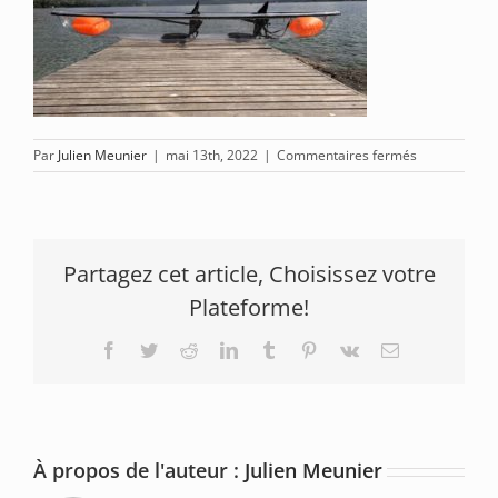
sur
Par
Julien Meunier
|
mai 13th, 2022
|
Commentaires fermés
Kayak-
transparent-
France-
2022
Partagez cet article, Choisissez votre
Plateforme!
Facebook
Twitter
Reddit
LinkedIn
Tumblr
Pinterest
Vk
Email
À propos de l'auteur :
Julien Meunier